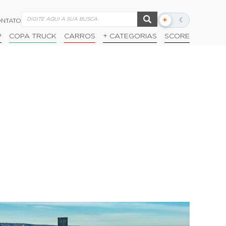
☀
☾
NTATO
Alternar
modo
P
COPA TRUCK
CARROS
+ CATEGORIAS
SCORE
escuro