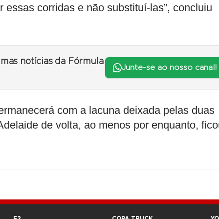
 essas corridas e não substituí-las”, concluiu
timas notícias da Fórmula
Junte-se ao nosso canal!
permanecerá com a lacuna deixada pelas duas
 Adelaide de volta, ao menos por enquanto, fic
F2
COPA TRUCK
Y