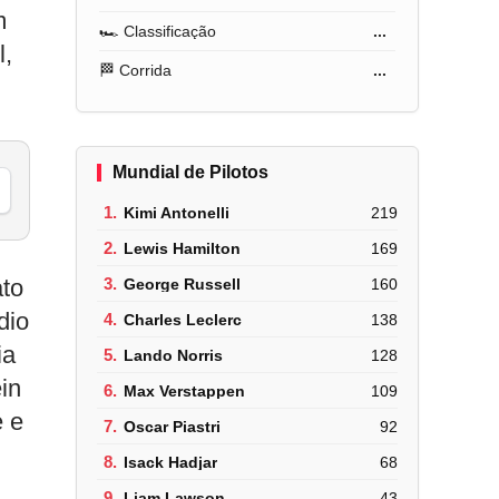
m
🏎️ Classificação
...
l,
🏁 Corrida
...
Mundial de Pilotos
1.
Kimi Antonelli
219
2.
Lewis Hamilton
169
ato
3.
George Russell
160
dio
4.
Charles Leclerc
138
ia
5.
Lando Norris
128
in
6.
Max Verstappen
109
e e
7.
Oscar Piastri
92
8.
Isack Hadjar
68
9.
Liam Lawson
43