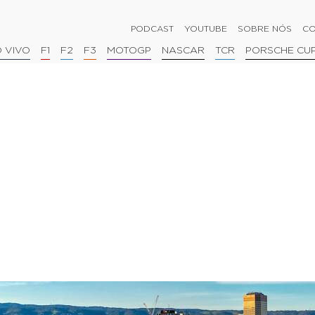
PODCAST
YOUTUBE
SOBRE NÓS
CO
 VIVO
F1
F2
F3
MOTOGP
NASCAR
TCR
PORSCHE CU