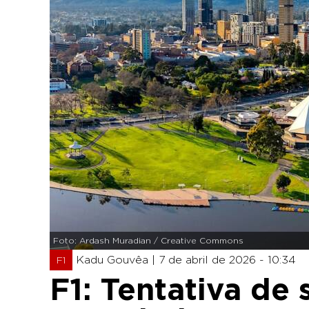
Foto: Ardash Muradian / Creative Commons
Kadu Gouvêa |
7 de abril de 2026 - 10:34
F1
F1: Tentativa de