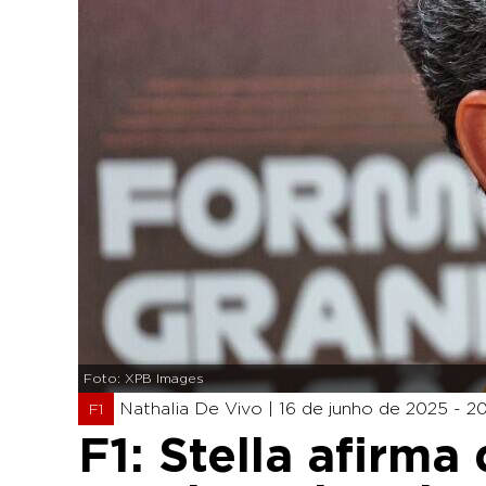
Foto: XPB Images
Nathalia De Vivo |
16 de junho de 2025 - 2
F1
F1: Stella afirma