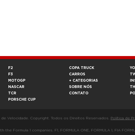
F2
COPA TRUCK
Y
F3
CARROS
T
MOTOGP
+ CATEGORIAS
IN
NASCAR
SOBRE NÓS
T
TCR
CONTATO
P
PORSCHE CUP
a de Velocidade. Copyright. Todos os Direitos Reservados.
Política de P
 way with the Formula 1 companies. F1, FORMULA ONE, FORMULA 1, FIA 