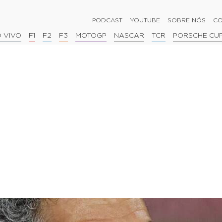
PODCAST
YOUTUBE
SOBRE NÓS
CO
 VIVO
F1
F2
F3
MOTOGP
NASCAR
TCR
PORSCHE CU