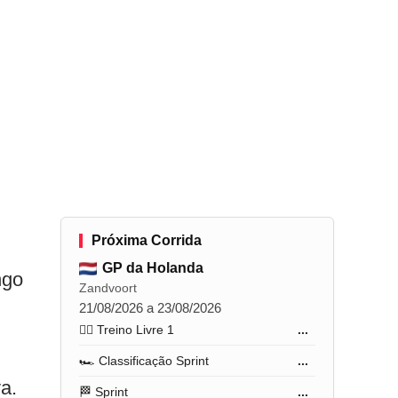
Próxima Corrida
GP da Holanda
ngo
Zandvoort
21/08/2026 a 23/08/2026
🏋️‍♂️ Treino Livre 1
...
🏎️ Classificação Sprint
...
a.
🏁 Sprint
...