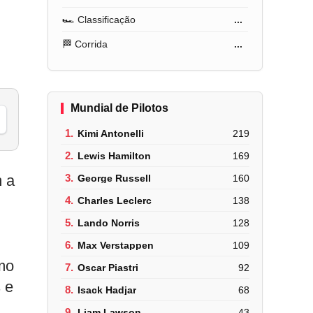
🏎️ Classificação
...
🏁 Corrida
...
Mundial de Pilotos
1.
Kimi Antonelli
219
2.
Lewis Hamilton
169
m a
3.
George Russell
160
4.
Charles Leclerc
138
5.
Lando Norris
128
6.
Max Verstappen
109
mo
7.
Oscar Piastri
92
 e
8.
Isack Hadjar
68
9.
Liam Lawson
43