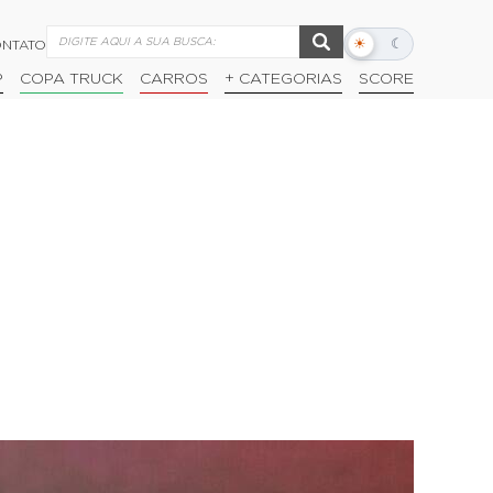
☀
☾
NTATO
Alternar
modo
P
COPA TRUCK
CARROS
+ CATEGORIAS
SCORE
escuro