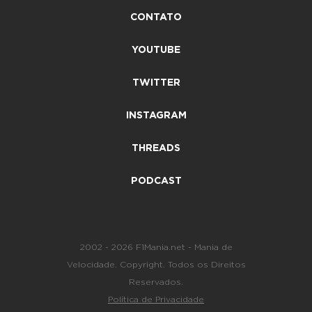
CONTATO
YOUTUBE
TWITTER
INSTAGRAM
THREADS
PODCAST
2002 - 2026 F1Mania.net - Mania de
Velocidade. Copyright. Todos os Direitos
Reservados.
Política de Privacidade