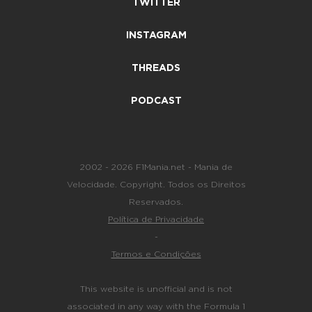
TWITTER
INSTAGRAM
THREADS
PODCAST
2002 - 2026 F1Mania.net - Mania de
Velocidade. Copyright. Todos os Direitos
Reservados.
Política de Privacidade
-
Termos e Condições
This website is unofficial and is not
associated in any way with the Formula 1