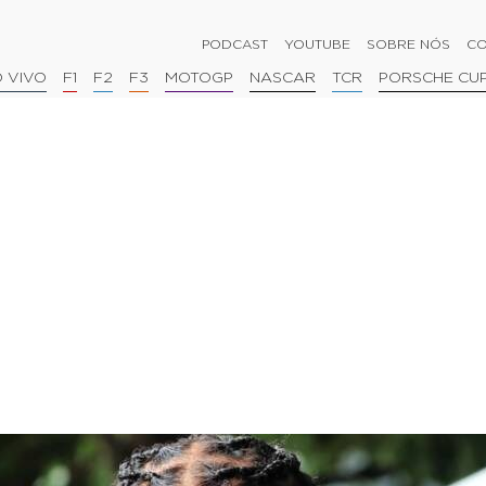
PODCAST
YOUTUBE
SOBRE NÓS
CO
 VIVO
F1
F2
F3
MOTOGP
NASCAR
TCR
PORSCHE CU