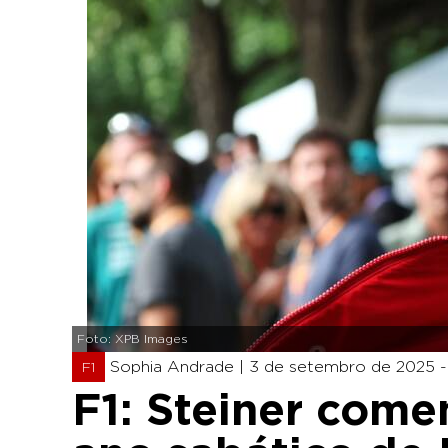
Foto: XPB Images
Sophia Andrade |
3 de setembro de 2025 - 
F1
F1: Steiner come