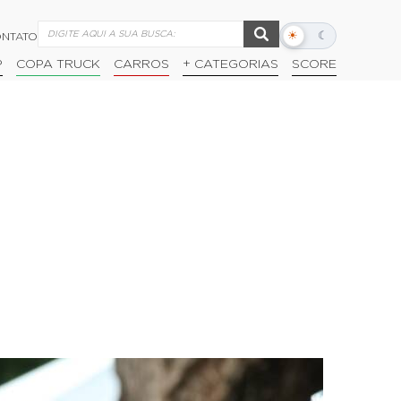
☀
☾
NTATO
Alternar
modo
P
COPA TRUCK
CARROS
+ CATEGORIAS
SCORE
escuro