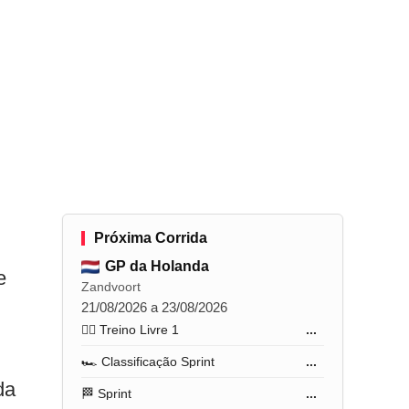
Próxima Corrida
GP da Holanda
e
Zandvoort
21/08/2026 a 23/08/2026
🏋️‍♂️ Treino Livre 1
...
🏎️ Classificação Sprint
...
da
🏁 Sprint
...