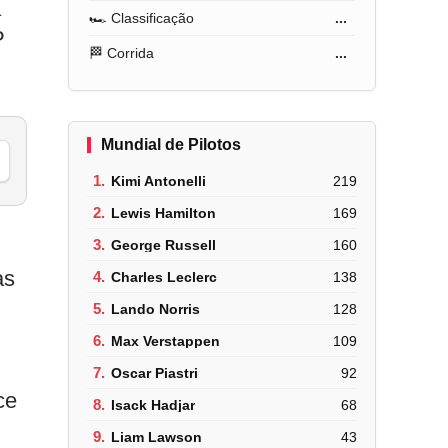
a
🏎️ Classificação
...
P
🏁 Corrida
...
Mundial de Pilotos
1.
Kimi Antonelli
219
2.
Lewis Hamilton
169
3.
George Russell
160
as
4.
Charles Leclerc
138
5.
Lando Norris
128
6.
Max Verstappen
109
7.
Oscar Piastri
92
ce
8.
Isack Hadjar
68
9.
Liam Lawson
43