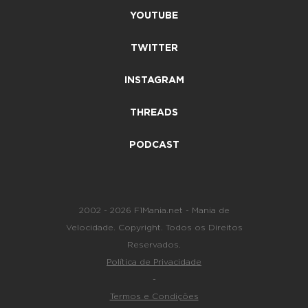
YOUTUBE
TWITTER
INSTAGRAM
THREADS
PODCAST
2002 - 2026 F1Mania.net - Mania de
Velocidade. Copyright. Todos os Direitos
Reservados.
Política de Privacidade
-
Termos e Condições