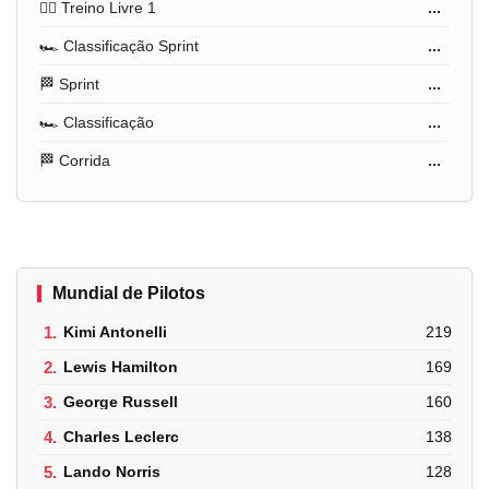
🏋️‍♂️ Treino Livre 1
...
🏎️ Classificação Sprint
...
🏁 Sprint
...
🏎️ Classificação
...
🏁 Corrida
...
Mundial de Pilotos
1.
Kimi Antonelli
219
2.
Lewis Hamilton
169
3.
George Russell
160
4.
Charles Leclerc
138
5.
Lando Norris
128