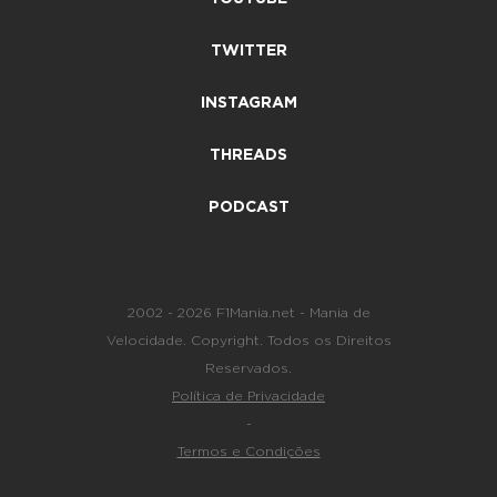
TWITTER
INSTAGRAM
THREADS
PODCAST
2002 - 2026 F1Mania.net - Mania de
Velocidade. Copyright. Todos os Direitos
Reservados.
Política de Privacidade
-
Termos e Condições