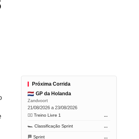
5
Próxima Corrida
GP da Holanda
o
Zandvoort
21/08/2026 a 23/08/2026
e
🏋️‍♂️ Treino Livre 1
...
🏎️ Classificação Sprint
...
🏁 Sprint
...