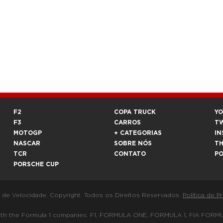
F2
COPA TRUCK
Y
F3
CARROS
T
MOTOGP
+ CATEGORIAS
IN
NASCAR
SOBRE NÓS
T
TCR
CONTATO
P
PORSCHE CUP
a de Velocidade. Copyright. Todos os Direitos Reservados.
Política de P
 way with the Formula 1 companies. F1, FORMULA ONE, FORMULA 1, FIA 