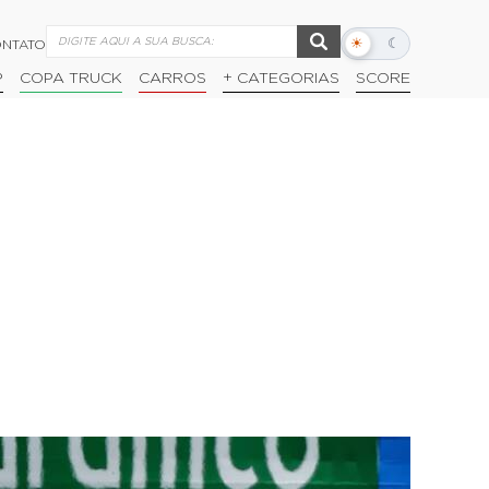
☀
☾
NTATO
Alternar
modo
P
COPA TRUCK
CARROS
+ CATEGORIAS
SCORE
escuro