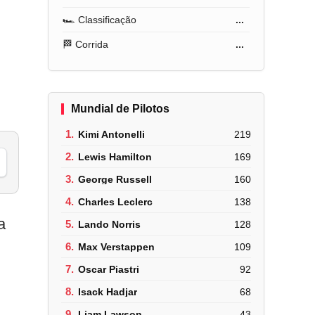
🏎️ Classificação
...
🏁 Corrida
...
Mundial de Pilotos
1.
Kimi Antonelli
219
2.
Lewis Hamilton
169
3.
George Russell
160
4.
Charles Leclerc
138
a
5.
Lando Norris
128
6.
Max Verstappen
109
7.
Oscar Piastri
92
8.
Isack Hadjar
68
9.
Liam Lawson
43