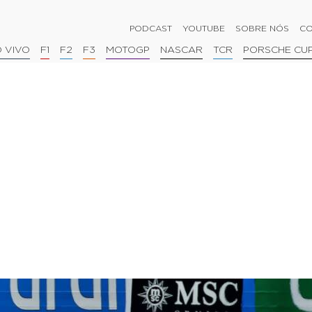
PODCAST
YOUTUBE
SOBRE NÓS
CO
 VIVO
F1
F2
F3
MOTOGP
NASCAR
TCR
PORSCHE CU