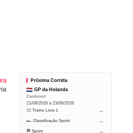
ura
Próxima Corrida
ria
GP da Holanda
Zandvoort
21/08/2026 a 23/08/2026
🏋️‍♂️ Treino Livre 1
...
🏎️ Classificação Sprint
...
🏁 Sprint
...