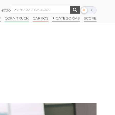
☀
☾
NTATO
Alternar
modo
P
COPA TRUCK
CARROS
+ CATEGORIAS
SCORE
escuro