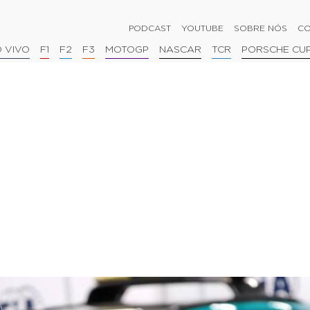
PODCAST
YOUTUBE
SOBRE NÓS
CO
 VIVO
F1
F2
F3
MOTOGP
NASCAR
TCR
PORSCHE CU