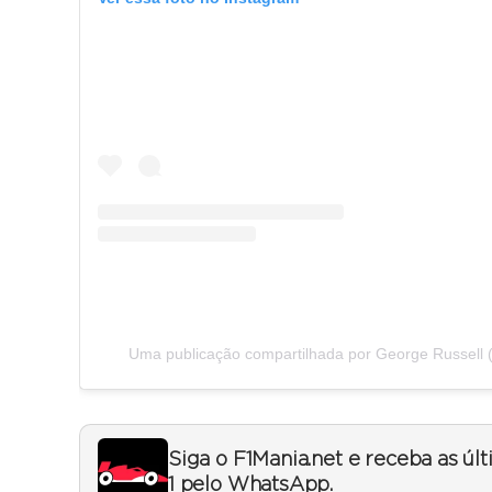
Uma publicação compartilhada por George Russell 
Siga o F1Mania.net e receba as úl
1 pelo WhatsApp.