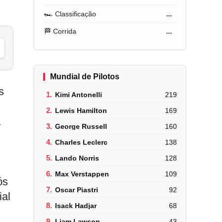
🏎️ Classificação
...
🏁 Corrida
...
Mundial de Pilotos
s
1.
Kimi Antonelli
219
2.
Lewis Hamilton
169
a
3.
George Russell
160
4.
Charles Leclerc
138
5.
Lando Norris
128
6.
Max Verstappen
109
ós
7.
Oscar Piastri
92
ial
8.
Isack Hadjar
68
9.
Liam Lawson
43