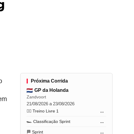
g
o
Próxima Corrida
GP da Holanda
Zandvoort
 em
21/08/2026 a 23/08/2026
🏋️‍♂️ Treino Livre 1
...
🏎️ Classificação Sprint
...
🏁 Sprint
...