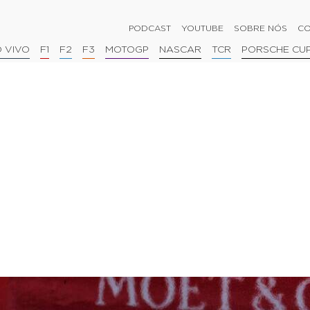
PODCAST
YOUTUBE
SOBRE NÓS
CO
 VIVO
F1
F2
F3
MOTOGP
NASCAR
TCR
PORSCHE CU