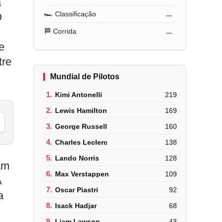
a
🏎️ Classificação
...
O
🏁 Corrida
...
e
tre
Mundial de Pilotos
1.
Kimi Antonelli
219
2.
Lewis Hamilton
169
3.
George Russell
160
4.
Charles Leclerc
138
5.
Lando Norris
128
am
6.
Max Verstappen
109
A
7.
Oscar Piastri
92
a
8.
Isack Hadjar
68
9.
Liam Lawson
43