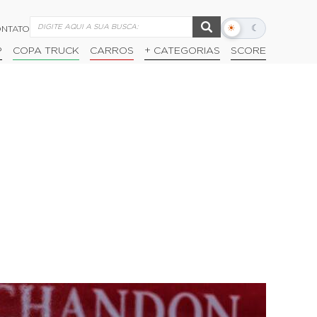
☀
☾
NTATO
Alternar
modo
P
COPA TRUCK
CARROS
+ CATEGORIAS
SCORE
escuro