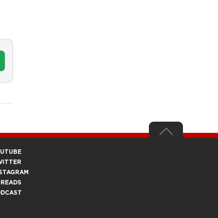
OUTUBE
WITTER
STAGRAM
HREADS
ODCAST