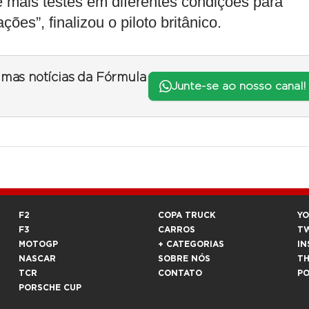
e mais testes em diferentes condições para
ões”, finalizou o piloto britânico.
timas notícias da Fórmula
Junte-se ao nosso canal!
F2
COPA TRUCK
Y
F3
CARROS
T
MOTOGP
+ CATEGORIAS
IN
NASCAR
SOBRE NÓS
T
TCR
CONTATO
P
PORSCHE CUP