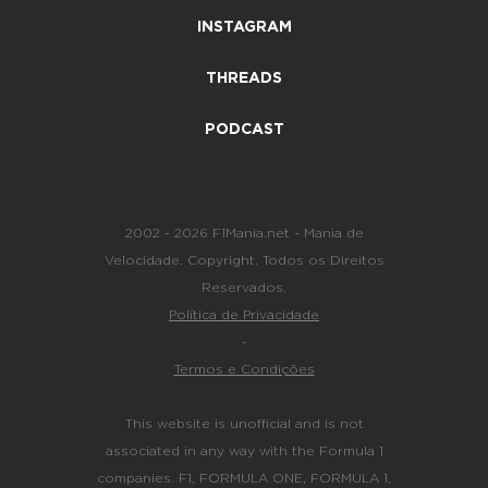
INSTAGRAM
THREADS
PODCAST
2002 - 2026 F1Mania.net - Mania de
Velocidade. Copyright. Todos os Direitos
Reservados.
Política de Privacidade
-
Termos e Condições
This website is unofficial and is not
associated in any way with the Formula 1
companies. F1, FORMULA ONE, FORMULA 1,