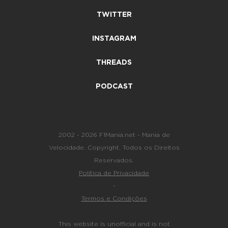
TWITTER
INSTAGRAM
THREADS
PODCAST
2002 - 2026 F1Mania.net - Mania de
Velocidade. Copyright. Todos os Direitos
Reservados.
Política de Privacidade
-
Termos e Condições
This website is unofficial and is not