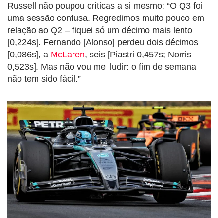
Russell não poupou críticas a si mesmo: “O Q3 foi
uma sessão confusa. Regredimos muito pouco em
relação ao Q2 – fiquei só um décimo mais lento
[0,224s]. Fernando [Alonso] perdeu dois décimos
[0,086s], a
McLaren
, seis [Piastri 0,457s; Norris
0,523s]. Mas não vou me iludir: o fim de semana
não tem sido fácil.”