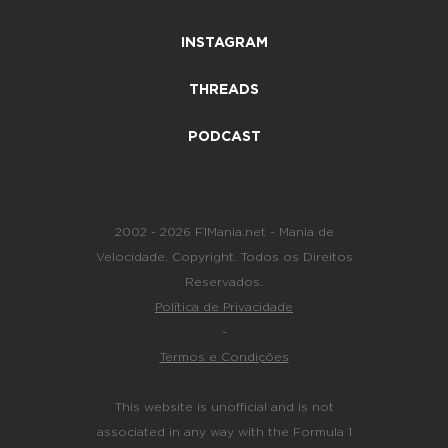
INSTAGRAM
THREADS
PODCAST
2002 - 2026 F1Mania.net - Mania de
Velocidade. Copyright. Todos os Direitos
Reservados.
Política de Privacidade
-
Termos e Condições
This website is unofficial and is not
associated in any way with the Formula 1