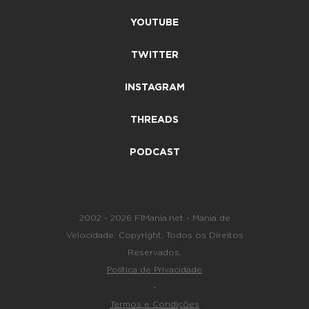
YOUTUBE
TWITTER
INSTAGRAM
THREADS
PODCAST
2002 - 2026 F1Mania.net - Mania de
Velocidade. Copyright. Todos os Direitos
Reservados.
Política de Privacidade
-
Termos e Condições