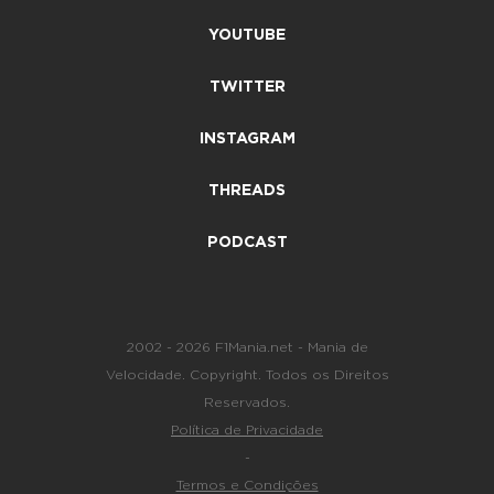
YOUTUBE
TWITTER
INSTAGRAM
THREADS
PODCAST
2002 - 2026 F1Mania.net - Mania de
Velocidade. Copyright. Todos os Direitos
Reservados.
Política de Privacidade
-
Termos e Condições