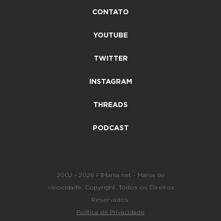
CONTATO
YOUTUBE
TWITTER
INSTAGRAM
THREADS
PODCAST
2002 - 2026 F1Mania.net - Mania de
Velocidade. Copyright. Todos os Direitos
Reservados.
Política de Privacidade