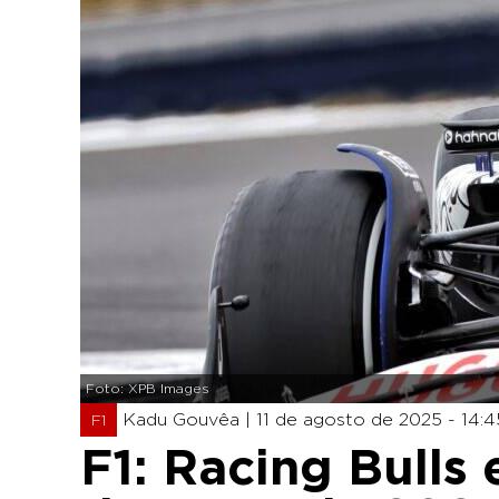
Foto: XPB Images
Kadu Gouvêa |
11 de agosto de 2025 - 14:4
F1
F1: Racing Bulls 