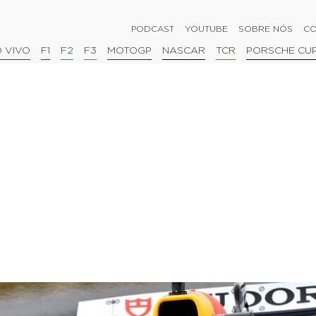
PODCAST
YOUTUBE
SOBRE NÓS
CO
 VIVO
F1
F2
F3
MOTOGP
NASCAR
TCR
PORSCHE CU