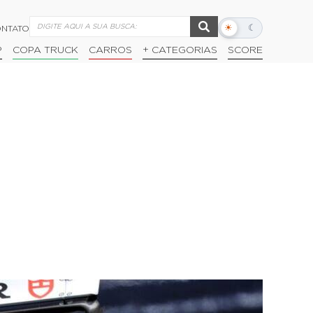
☀
☾
NTATO
Alternar
modo
P
COPA TRUCK
CARROS
+ CATEGORIAS
SCORE
escuro