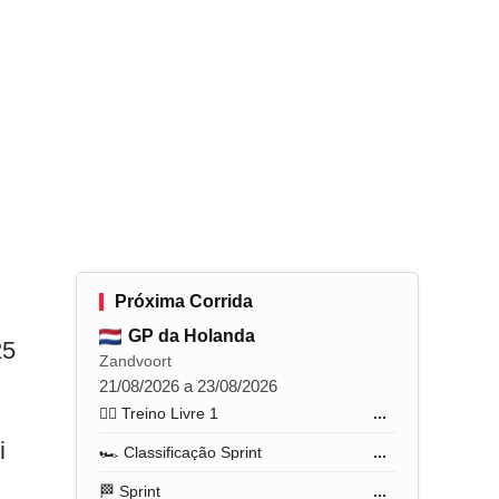
Próxima Corrida
GP da Holanda
25
Zandvoort
21/08/2026 a 23/08/2026
🏋️‍♂️ Treino Livre 1
...
i
🏎️ Classificação Sprint
...
🏁 Sprint
...