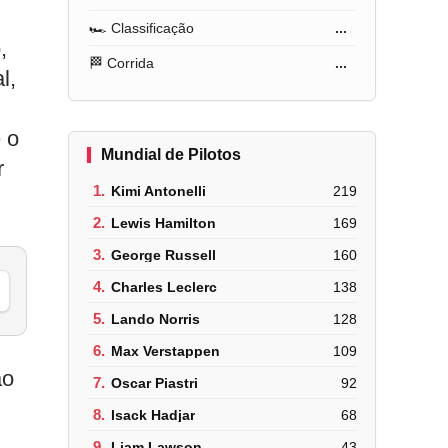
🏎️ Classificação
...
,
🏁 Corrida
...
l,
 o
Mundial de Pilotos
r
1.
Kimi Antonelli
219
2.
Lewis Hamilton
169
3.
George Russell
160
4.
Charles Leclerc
138
5.
Lando Norris
128
6.
Max Verstappen
109
ão
7.
Oscar Piastri
92
8.
Isack Hadjar
68
9.
Liam Lawson
43