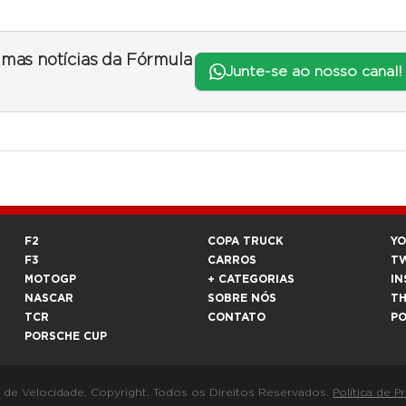
timas notícias da Fórmula
Junte-se ao nosso canal!
F2
COPA TRUCK
Y
F3
CARROS
T
MOTOGP
+ CATEGORIAS
IN
NASCAR
SOBRE NÓS
T
TCR
CONTATO
P
PORSCHE CUP
a de Velocidade. Copyright. Todos os Direitos Reservados.
Política de P