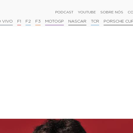
PODCAST
YOUTUBE
SOBRE NÓS
CO
 VIVO
F1
F2
F3
MOTOGP
NASCAR
TCR
PORSCHE CU