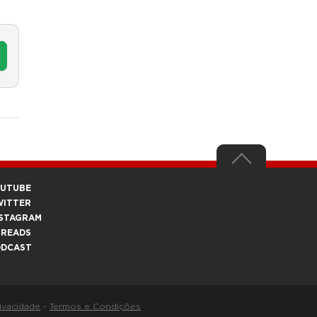
OUTUBE
WITTER
STAGRAM
HREADS
ODCAST
rivacidade
-
Termos e Condições