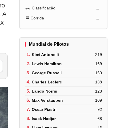
ro
🏎️ Classificação
...
. A
🏁 Corrida
...
ax
Mundial de Pilotos
1.
Kimi Antonelli
219
2.
Lewis Hamilton
169
3.
George Russell
160
4.
Charles Leclerc
138
5.
Lando Norris
128
6.
Max Verstappen
109
7.
Oscar Piastri
92
8.
Isack Hadjar
68
9.
Liam Lawson
43