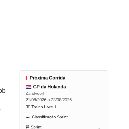
Próxima Corrida
GP da Holanda
ob
Zandvoort
21/08/2026 a 23/08/2026
a
🏋️‍♂️ Treino Livre 1
...
🏎️ Classificação Sprint
...
🏁 Sprint
...