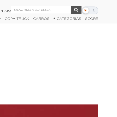
☀
☾
NTATO
Alternar
modo
P
COPA TRUCK
CARROS
+ CATEGORIAS
SCORE
escuro