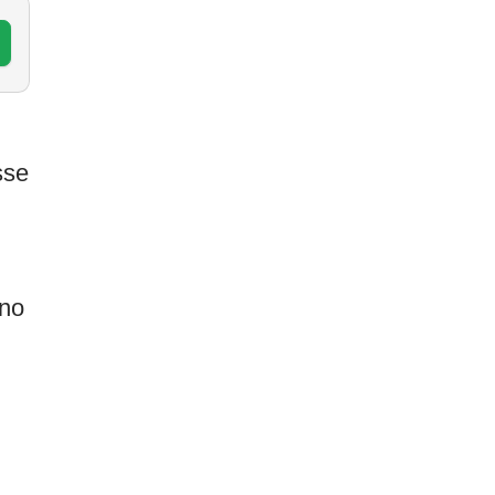
sse
 no