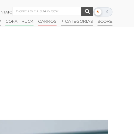
☀
☾
NTATO
Alternar
modo
P
COPA TRUCK
CARROS
+ CATEGORIAS
SCORE
escuro