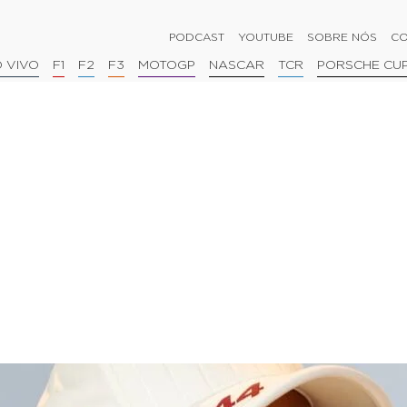
PODCAST
YOUTUBE
SOBRE NÓS
CO
 VIVO
F1
F2
F3
MOTOGP
NASCAR
TCR
PORSCHE CU