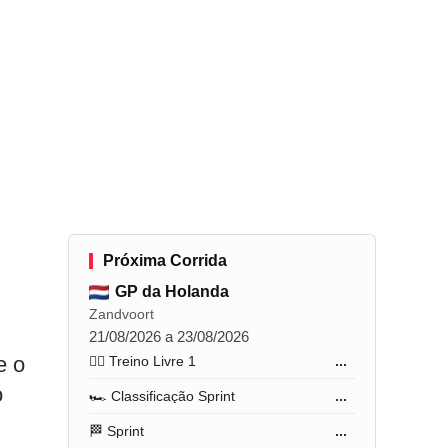
Próxima Corrida
GP da Holanda
Zandvoort
21/08/2026 a 23/08/2026
e o
🏋️‍♂️ Treino Livre 1
...
o
🏎️ Classificação Sprint
...
🏁 Sprint
...