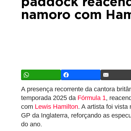
paddock reacen
namoro com Ham
A presença recorrente da cantora brit
temporada 2025 da
Fórmula 1
, reacen
com
Lewis Hamilton
. A artista foi vis
GP da Inglaterra, reforçando as espec
do ano.