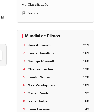
🏎️ Classificação
...
🏁 Corrida
...
re
Mundial de Pilotos
1.
Kimi Antonelli
219
2.
Lewis Hamilton
169
3.
George Russell
160
4.
Charles Leclerc
138
5.
Lando Norris
128
6.
Max Verstappen
109
7.
Oscar Piastri
92
8.
Isack Hadjar
68
9.
Liam Lawson
43