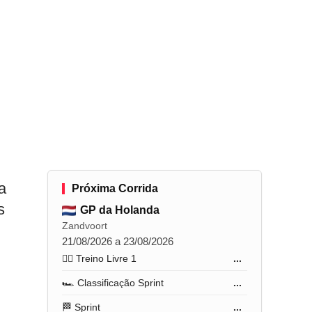
a
Próxima Corrida
s
GP da Holanda
Zandvoort
21/08/2026 a 23/08/2026
🏋️‍♂️ Treino Livre 1
...
🏎️ Classificação Sprint
...
🏁 Sprint
...