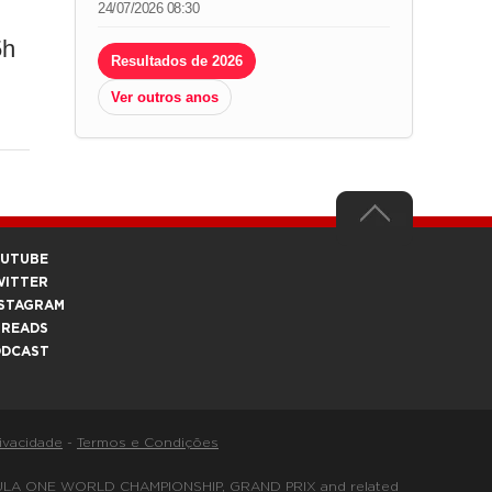
24/07/2026 08:30
5h
Resultados de 2026
Ver outros anos
OUTUBE
WITTER
STAGRAM
HREADS
ODCAST
rivacidade
-
Termos e Condições
FORMULA ONE WORLD CHAMPIONSHIP, GRAND PRIX and related