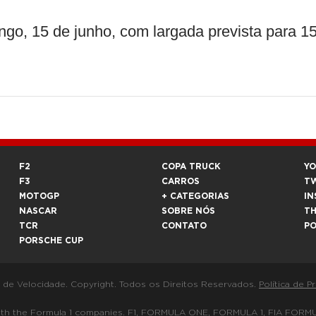
o, 15 de junho, com largada prevista para 1
F2
COPA TRUCK
Y
F3
CARROS
T
MOTOGP
+ CATEGORIAS
IN
NASCAR
SOBRE NÓS
T
TCR
CONTATO
P
PORSCHE CUP
a de Velocidade. Copyright. Todos os Direitos Reservados.
Política de P
 way with the Formula 1 companies. F1, FORMULA ONE, FORMULA 1, FIA 