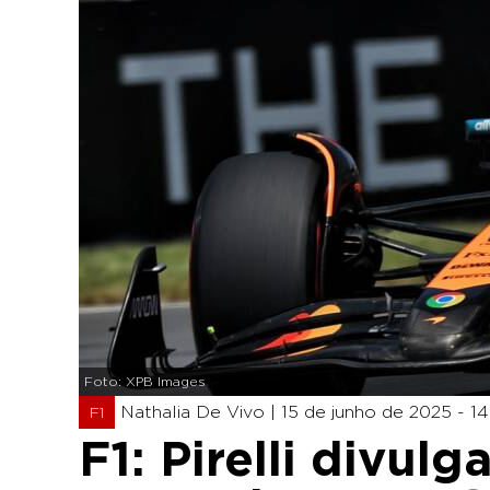
Foto: XPB Images
Nathalia De Vivo |
15 de junho de 2025 - 14
F1
F1: Pirelli divul