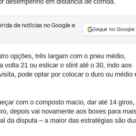
r desempenho em distância de corrida.
erida de notícias no Google e
Seguir no Google
uatro opções, três largam com o pneu médio,
 volta 21 ou esticar o stint até o 30, indo aos
isita, pode optar por colocar o duro ou médio e
çar com o composto macio, dar até 14 giros, 
duro, depois vai novamente aos boxes para mai
nal da disputa – a maior das estratégias são du