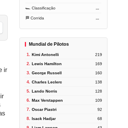
🏎️ Classificação
...
🏁 Corrida
...
Mundial de Pilotos
1.
Kimi Antonelli
219
2.
Lewis Hamilton
169
 ir
3.
George Russell
160
4.
Charles Leclerc
138
5.
Lando Norris
128
ir
6.
Max Verstappen
109
s
7.
Oscar Piastri
92
as
8.
Isack Hadjar
68
9.
Liam Lawson
43