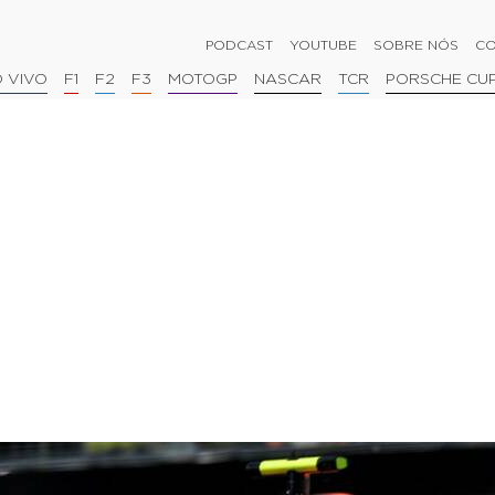
PODCAST
YOUTUBE
SOBRE NÓS
CO
 VIVO
F1
F2
F3
MOTOGP
NASCAR
TCR
PORSCHE CU