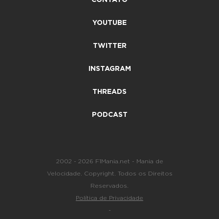
YOUTUBE
TWITTER
INSTAGRAM
THREADS
PODCAST
2002 - 2026 F1Mania.net - Mania de
Velocidade. Copyright. Todos os Direitos
Reservados.
Política de Privacidade
-