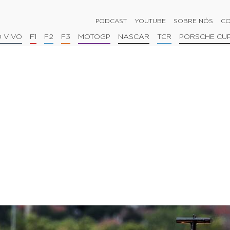
PODCAST
YOUTUBE
SOBRE NÓS
CO
 VIVO
F1
F2
F3
MOTOGP
NASCAR
TCR
PORSCHE CU