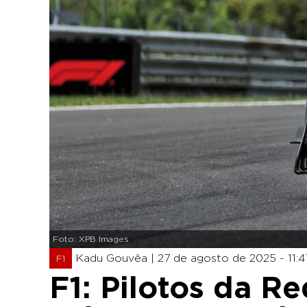
Foto: XPB Images
Kadu Gouvêa |
27 de agosto de 2025 - 11:4
F1
F1: Pilotos da R