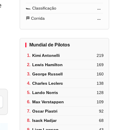
e
🏎️ Classificação
...
🏁 Corrida
...
Mundial de Pilotos
1.
Kimi Antonelli
219
2.
Lewis Hamilton
169
3.
George Russell
160
4.
Charles Leclerc
138
5.
Lando Norris
128
6.
Max Verstappen
109
7.
Oscar Piastri
92
8.
Isack Hadjar
68
9.
Liam Lawson
43