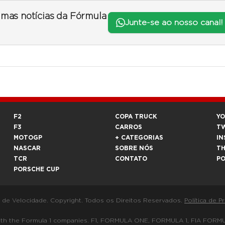
timas notícias da Fórmula
Junte-se ao nosso canal!
F2
COPA TRUCK
Y
F3
CARROS
T
MOTOGP
+ CATEGORIAS
IN
NASCAR
SOBRE NÓS
T
TCR
CONTATO
P
PORSCHE CUP
a de Velocidade. Copyright. Todos os Direitos Reservados.
Política de P
 way with the Formula 1 companies. F1, FORMULA ONE, FORMULA 1, FIA 