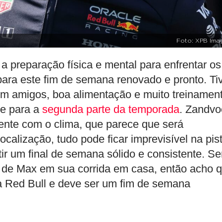
Foto: XPB Ima
a preparação física e mental para enfrentar os
para este fim de semana renovado e pronto. Ti
om amigos, boa alimentação e muito treinament
te para a
segunda parte da temporada
. Zandvo
ente com o clima, que parece que será
alização, tudo pode ficar imprevisível na pist
r um final de semana sólido e consistente. Se
 de Max em sua corrida em casa, então acho 
a Red Bull e deve ser um fim de semana