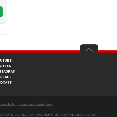
OUTUBE
WITTER
STAGRAM
HREADS
ODCAST
rivacidade
-
Termos e Condições
FORMULA ONE WORLD CHAMPIONSHIP, GRAND PRIX and related