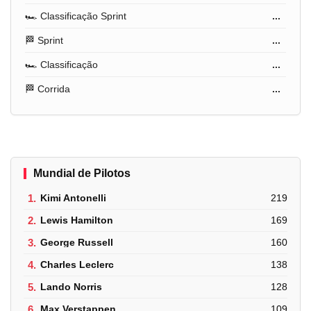
🏎️ Classificação Sprint
...
🏁 Sprint
...
🏎️ Classificação
...
🏁 Corrida
...
Mundial de Pilotos
1.
Kimi Antonelli
219
2.
Lewis Hamilton
169
3.
George Russell
160
4.
Charles Leclerc
138
5.
Lando Norris
128
6.
Max Verstappen
109