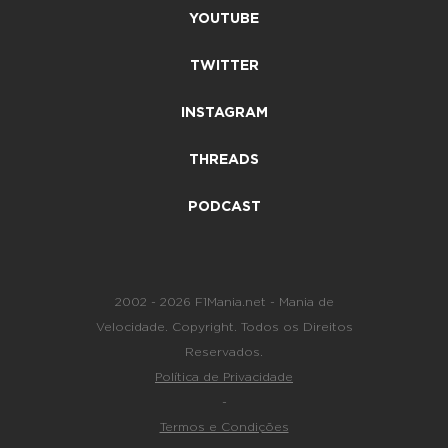
YOUTUBE
TWITTER
INSTAGRAM
THREADS
PODCAST
2002 - 2026 F1Mania.net - Mania de
Velocidade. Copyright. Todos os Direitos
Reservados.
Política de Privacidade
-
Termos e Condições