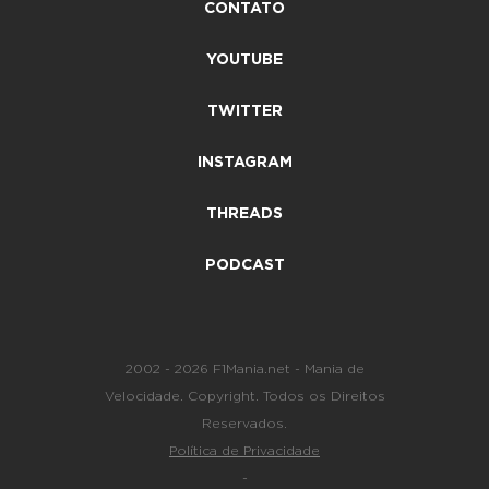
CONTATO
YOUTUBE
TWITTER
INSTAGRAM
THREADS
PODCAST
2002 - 2026 F1Mania.net - Mania de
Velocidade. Copyright. Todos os Direitos
Reservados.
Política de Privacidade
-