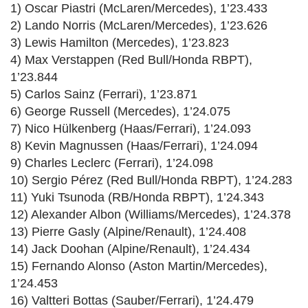
1) Oscar Piastri (McLaren/Mercedes), 1’23.433
2) Lando Norris (McLaren/Mercedes), 1’23.626
3) Lewis Hamilton (Mercedes), 1’23.823
4) Max Verstappen (Red Bull/Honda RBPT),
1’23.844
5) Carlos Sainz (Ferrari), 1’23.871
6) George Russell (Mercedes), 1’24.075
7) Nico Hülkenberg (Haas/Ferrari), 1’24.093
8) Kevin Magnussen (Haas/Ferrari), 1’24.094
9) Charles Leclerc (Ferrari), 1’24.098
10) Sergio Pérez (Red Bull/Honda RBPT), 1’24.283
11) Yuki Tsunoda (RB/Honda RBPT), 1’24.343
12) Alexander Albon (Williams/Mercedes), 1’24.378
13) Pierre Gasly (Alpine/Renault), 1’24.408
14) Jack Doohan (Alpine/Renault), 1’24.434
15) Fernando Alonso (Aston Martin/Mercedes),
1’24.453
16) Valtteri Bottas (Sauber/Ferrari), 1’24.479