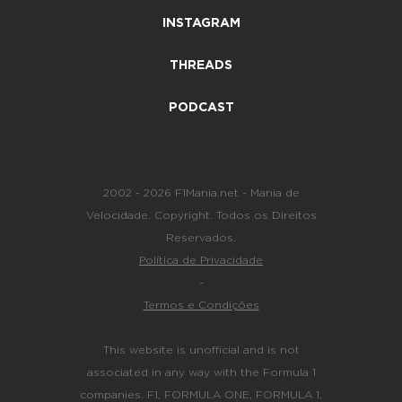
INSTAGRAM
THREADS
PODCAST
2002 - 2026 F1Mania.net - Mania de
Velocidade. Copyright. Todos os Direitos
Reservados.
Política de Privacidade
-
Termos e Condições
This website is unofficial and is not
associated in any way with the Formula 1
companies. F1, FORMULA ONE, FORMULA 1,