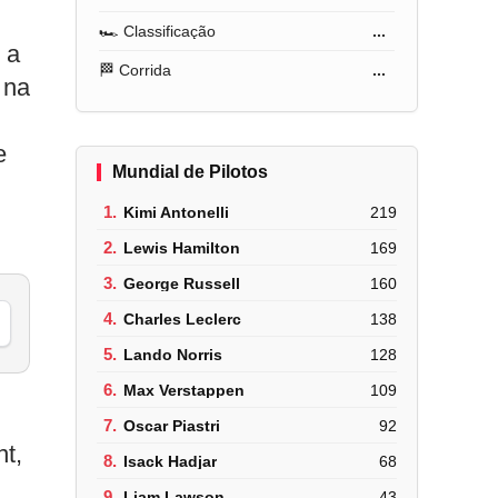
🏎️ Classificação
...
 a
🏁 Corrida
...
 na
e
Mundial de Pilotos
1.
Kimi Antonelli
219
2.
Lewis Hamilton
169
3.
George Russell
160
4.
Charles Leclerc
138
5.
Lando Norris
128
6.
Max Verstappen
109
7.
Oscar Piastri
92
t,
8.
Isack Hadjar
68
9.
Liam Lawson
43