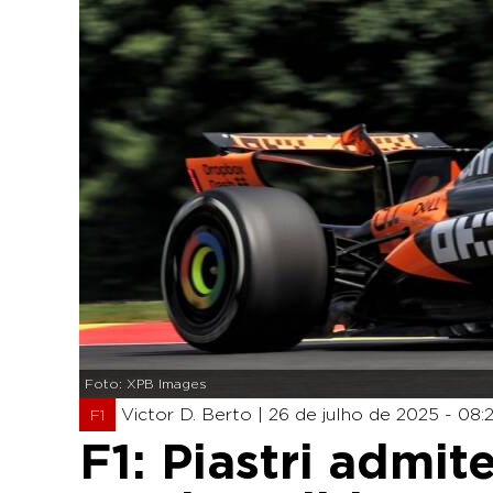
Foto: XPB Images
Victor D. Berto |
26 de julho de 2025 - 08:
F1
F1: Piastri admit