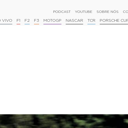
PODCAST
YOUTUBE
SOBRE NÓS
CO
 VIVO
F1
F2
F3
MOTOGP
NASCAR
TCR
PORSCHE CU