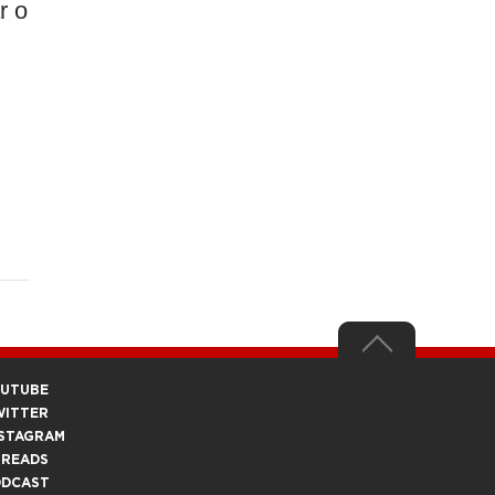
r o
OUTUBE
WITTER
STAGRAM
HREADS
ODCAST