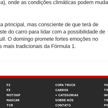
lia), onde as condições climáticas podem muda
a principal, mas consciente de que terá de
ste do carro para lidar com a possibilidade de
ll. O domingo promete fortes emoções no
 mais tradicionais da Fórmula 1.
F2
COPA TRUCK
Y
F3
CARROS
T
MOTOGP
+ CATEGORIAS
IN
NASCAR
SOBRE NÓS
T
TCR
CONTATO
P