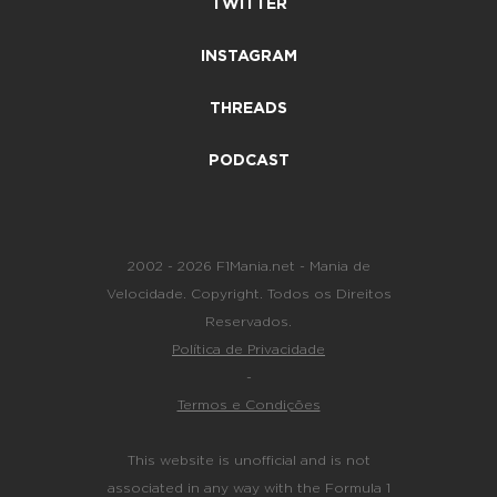
TWITTER
INSTAGRAM
THREADS
PODCAST
2002 - 2026 F1Mania.net - Mania de
Velocidade. Copyright. Todos os Direitos
Reservados.
Política de Privacidade
-
Termos e Condições
This website is unofficial and is not
associated in any way with the Formula 1