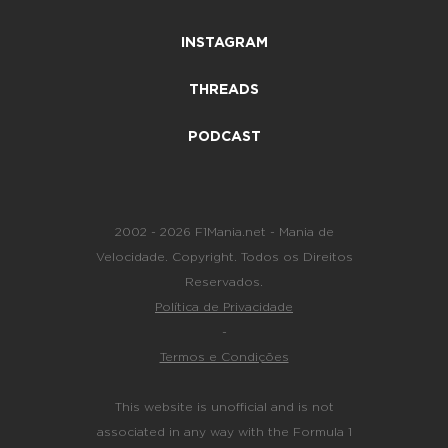
INSTAGRAM
THREADS
PODCAST
2002 - 2026 F1Mania.net - Mania de
Velocidade. Copyright. Todos os Direitos
Reservados.
Política de Privacidade
-
Termos e Condições
This website is unofficial and is not
associated in any way with the Formula 1