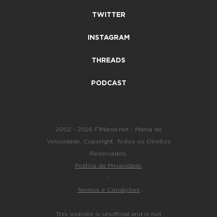
TWITTER
INSTAGRAM
THREADS
PODCAST
2002 - 2026 F1Mania.net - Mania de
Velocidade. Copyright. Todos os Direitos
Reservados.
Política de Privacidade
-
Termos e Condições
This website is unofficial and is not