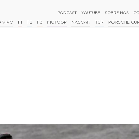
PODCAST
YOUTUBE
SOBRE NÓS
CO
 VIVO
F1
F2
F3
MOTOGP
NASCAR
TCR
PORSCHE CU