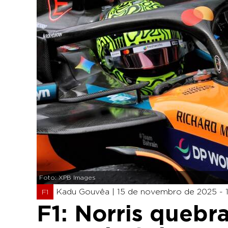
Foto: XPB Images
Kadu Gouvêa |
15 de novembro de 2025 - 1
F1
F1: Norris quebra