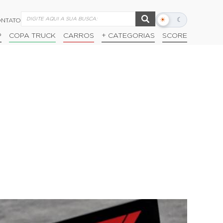
☀
☾
NTATO
Alternar
modo
P
COPA TRUCK
CARROS
+ CATEGORIAS
SCORE
escuro