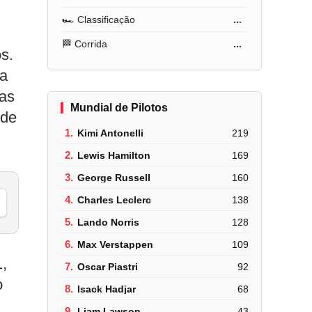
🏎️ Classificação
...
🏁 Corrida
...
os.
da
ias
Mundial de Pilotos
nde
1.
Kimi Antonelli
219
2.
Lewis Hamilton
169
3.
George Russell
160
4.
Charles Leclerc
138
5.
Lando Norris
128
6.
Max Verstappen
109
1,
7.
Oscar Piastri
92
o
8.
Isack Hadjar
68
9.
Liam Lawson
43