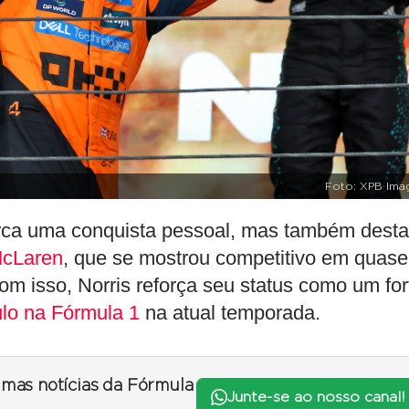
Foto: XPB Ima
marca uma conquista pessoal, mas também dest
cLaren
, que se mostrou competitivo em quase
m isso, Norris reforça seu status como um for
tulo na Fórmula 1
na atual temporada.
timas notícias da Fórmula
Junte-se ao nosso canal!