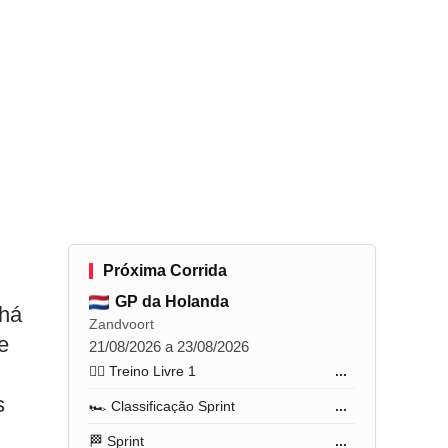
Próxima Corrida
GP da Holanda
 há
Zandvoort
e
21/08/2026 a 23/08/2026
🏋️‍♂️ Treino Livre 1
...
s
🏎️ Classificação Sprint
...
🏁 Sprint
...