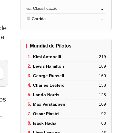
🏎️ Classificação
...
🏁 Corrida
...
 de
na
Mundial de Pilotos
1.
Kimi Antonelli
219
2.
Lewis Hamilton
169
3.
George Russell
160
4.
Charles Leclerc
138
5.
Lando Norris
128
 os
6.
Max Verstappen
109
7.
Oscar Piastri
92
n
8.
Isack Hadjar
68
9.
Liam Lawson
43