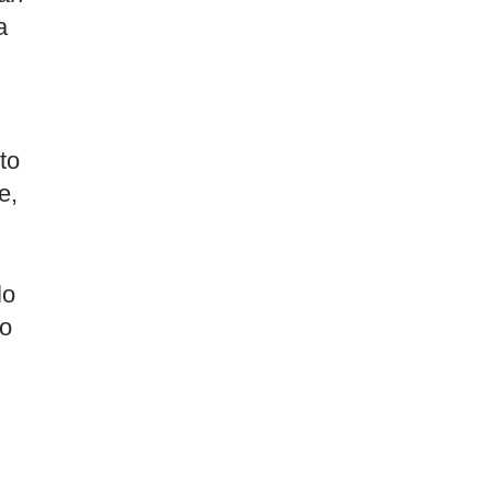
a
to
e,
lo
o