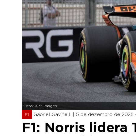
Foto: XPB Images
Gabriel Gavinelli |
5 de dezembro de 2025 -
F1
F1: Norris lider