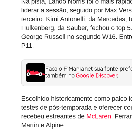
Na pista, Lando Norris foi o mais rápi
liderar a sessão, seguido por Max Ver
terceiro. Kimi Antonelli, da Mercedes,
Hulkenberg, da Sauber, fechou o top 5
George Russell no segundo W16. Entre 
P11.
Faça o F1Mania.net sua fonte pref
também no
Google Discover
.
Escolhido historicamente como palco id
testes de pós-temporada e oferecer con
recebeu estreantes de
McLaren
, Ferra
Martin e Alpine.