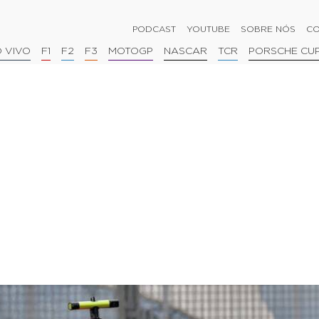
PODCAST
YOUTUBE
SOBRE NÓS
CO
 VIVO
F1
F2
F3
MOTOGP
NASCAR
TCR
PORSCHE CU