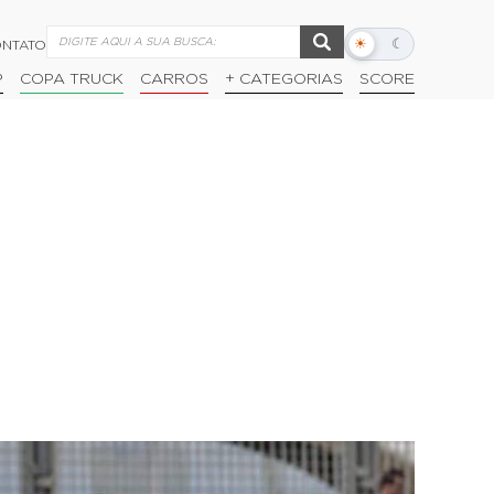
☀
☾
NTATO
Alternar
modo
P
COPA TRUCK
CARROS
+ CATEGORIAS
SCORE
escuro