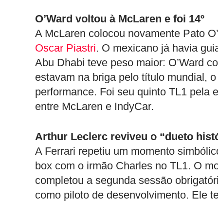
O’Ward voltou à McLaren e foi 14º
A McLaren colocou novamente Pato O’W
Oscar Piastri
. O mexicano já havia gu
Abu Dhabi teve peso maior: O’Ward co
estavam na briga pelo título mundial, 
performance. Foi seu quinto TL1 pela 
entre McLaren e IndyCar.
Arthur Leclerc reviveu o “dueto his
A Ferrari repetiu um momento simbólico 
box com o irmão Charles no TL1. O mo
completou a segunda sessão obrigatóri
como piloto de desenvolvimento. Ele t