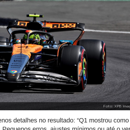
Foto: XPB Ima
uenos detalhes no resultado: “Q1 mostrou como
. Pequenos erros, ajustes mínimos ou até o ve