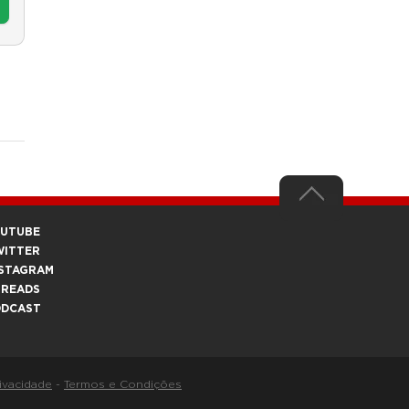
OUTUBE
WITTER
STAGRAM
HREADS
ODCAST
rivacidade
-
Termos e Condições