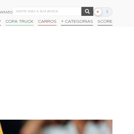
☀
☾
NTATO
Alternar
modo
P
COPA TRUCK
CARROS
+ CATEGORIAS
SCORE
escuro