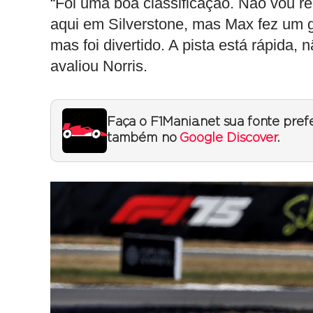
“Foi uma boa classificação. Não vou rec
aqui em Silverstone, mas Max fez um g
mas foi divertido. A pista está rápida, 
avaliou Norris.
Faça o F1Mania.net sua fonte pref
também no
Google Discover
.