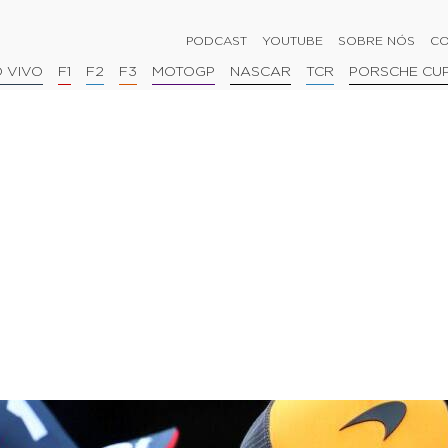
PODCAST
YOUTUBE
SOBRE NÓS
CO
 VIVO
F1
F2
F3
MOTOGP
NASCAR
TCR
PORSCHE CU