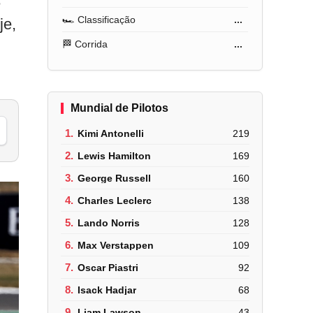
e
🏎️ Classificação
...
je,
🏁 Corrida
...
Mundial de Pilotos
1.
Kimi Antonelli
219
2.
Lewis Hamilton
169
3.
George Russell
160
4.
Charles Leclerc
138
5.
Lando Norris
128
6.
Max Verstappen
109
7.
Oscar Piastri
92
8.
Isack Hadjar
68
9.
Liam Lawson
43