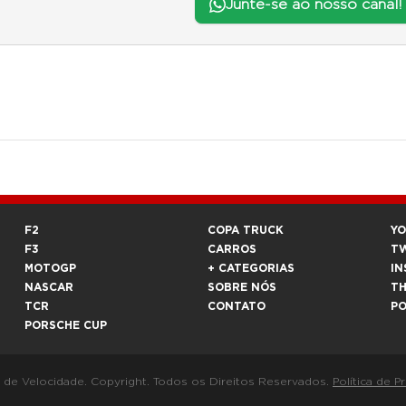
Junte-se ao nosso canal!
F2
COPA TRUCK
Y
F3
CARROS
T
MOTOGP
+ CATEGORIAS
IN
NASCAR
SOBRE NÓS
T
TCR
CONTATO
P
PORSCHE CUP
a de Velocidade. Copyright. Todos os Direitos Reservados.
Política de P