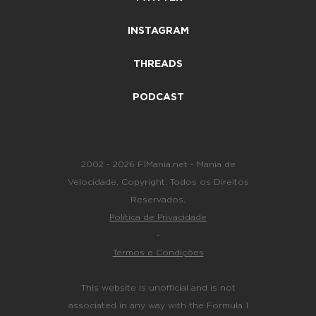
INSTAGRAM
THREADS
PODCAST
2002 - 2026 F1Mania.net - Mania de
Velocidade. Copyright. Todos os Direitos
Reservados.
Política de Privacidade
-
Termos e Condições
This website is unofficial and is not
associated in any way with the Formula 1