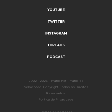
YOUTUBE
TWITTER
INSTAGRAM
THREADS
PODCAST
2002 - 2026 F1Mania.net - Mania de
Velocidade. Copyright. Todos os Direitos
Reservados.
Política de Privacidade
-
Termos e Condições