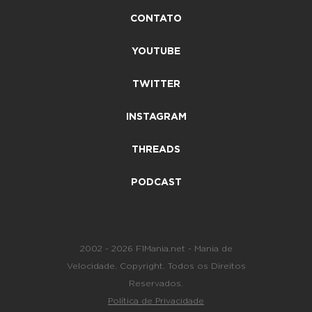
CONTATO
YOUTUBE
TWITTER
INSTAGRAM
THREADS
PODCAST
2002 - 2026 F1Mania.net - Mania de
Velocidade. Copyright. Todos os Direitos
Reservados.
Política de Privacidade