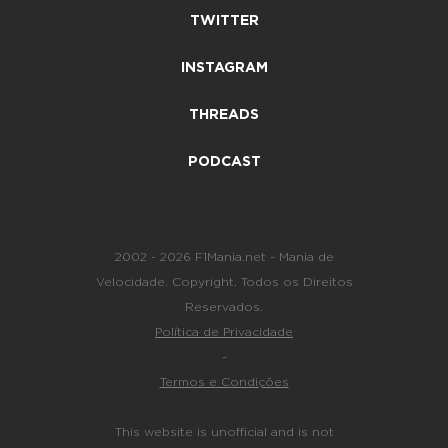
TWITTER
INSTAGRAM
THREADS
PODCAST
2002 - 2026 F1Mania.net - Mania de
Velocidade. Copyright. Todos os Direitos
Reservados.
Política de Privacidade
-
Termos e Condições
This website is unofficial and is not