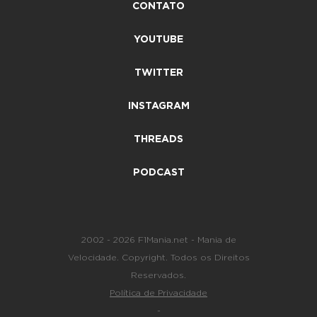
CONTATO
YOUTUBE
TWITTER
INSTAGRAM
THREADS
PODCAST
2002 - 2026 F1Mania.net - Mania de
Velocidade. Copyright. Todos os Direitos
Reservados.
Política de Privacidade
-