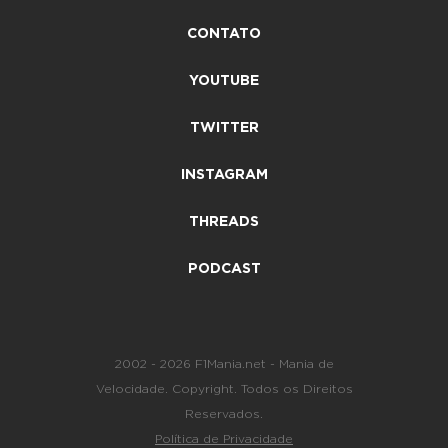
CONTATO
YOUTUBE
TWITTER
INSTAGRAM
THREADS
PODCAST
2002 - 2026 F1Mania.net - Mania de
Velocidade. Copyright. Todos os Direitos
Reservados.
Política de Privacidade