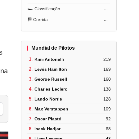
🏎️ Classificação
...
🏁 Corrida
...
Mundial de Pilotos
s
1.
Kimi Antonelli
219
2.
Lewis Hamilton
169
 na
3.
George Russell
160
4.
Charles Leclerc
138
5.
Lando Norris
128
6.
Max Verstappen
109
7.
Oscar Piastri
92
8.
Isack Hadjar
68
9.
Liam Lawson
43