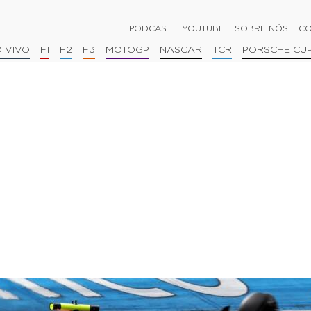
PODCAST
YOUTUBE
SOBRE NÓS
CO
 VIVO
F1
F2
F3
MOTOGP
NASCAR
TCR
PORSCHE CU