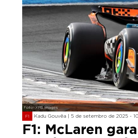
Foto: XPB Images
Kadu Gouvêa |
5 de setembro de 2025 - 10
F1
F1: McLaren gar