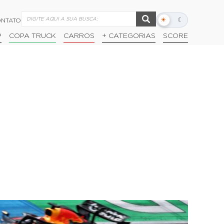
☀
☾
NTATO
Alternar
modo
P
COPA TRUCK
CARROS
+ CATEGORIAS
SCORE
escuro