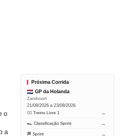
Próxima Corrida
GP da Holanda
Zandvoort
21/08/2026 a 23/08/2026
e o
🏋️‍♂️ Treino Livre 1
...
🏎️ Classificação Sprint
...
o a
🏁 Sprint
...