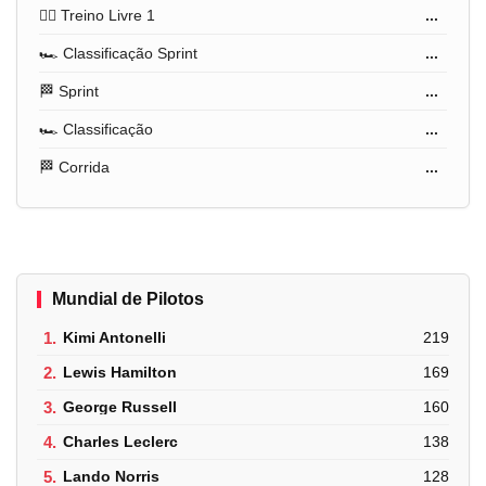
🏋️‍♂️ Treino Livre 1
...
🏎️ Classificação Sprint
...
🏁 Sprint
...
🏎️ Classificação
...
🏁 Corrida
...
Mundial de Pilotos
1.
Kimi Antonelli
219
2.
Lewis Hamilton
169
3.
George Russell
160
4.
Charles Leclerc
138
5.
Lando Norris
128