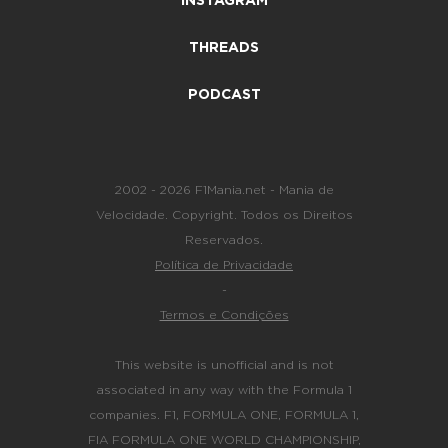
INSTAGRAM
THREADS
PODCAST
2002 - 2026 F1Mania.net - Mania de
Velocidade. Copyright. Todos os Direitos
Reservados.
Política de Privacidade
-
Termos e Condições
This website is unofficial and is not
associated in any way with the Formula 1
companies. F1, FORMULA ONE, FORMULA 1,
FIA FORMULA ONE WORLD CHAMPIONSHIP,