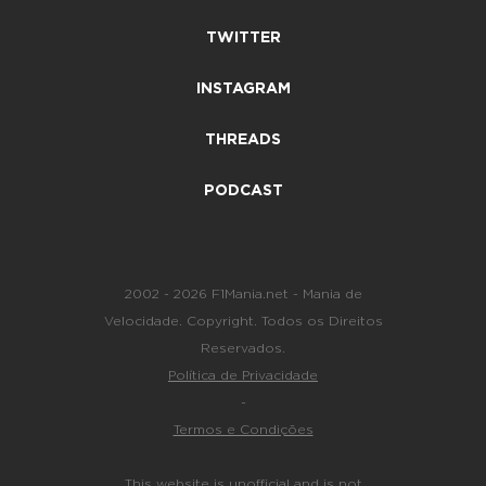
TWITTER
INSTAGRAM
THREADS
PODCAST
2002 - 2026 F1Mania.net - Mania de
Velocidade. Copyright. Todos os Direitos
Reservados.
Política de Privacidade
-
Termos e Condições
This website is unofficial and is not