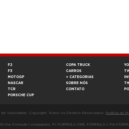
F2
COPA TRUCK
Y
F3
CARROS
T
MOTOGP
+ CATEGORIAS
IN
NASCAR
SOBRE NÓS
T
TCR
CONTATO
P
PORSCHE CUP
a de Velocidade. Copyright. Todos os Direitos Reservados.
Política de P
 way with the Formula 1 companies. F1, FORMULA ONE, FORMULA 1, FIA 