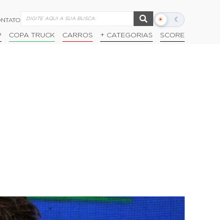
☀
☾
NTATO
Alternar
modo
P
COPA TRUCK
CARROS
+ CATEGORIAS
SCORE
escuro