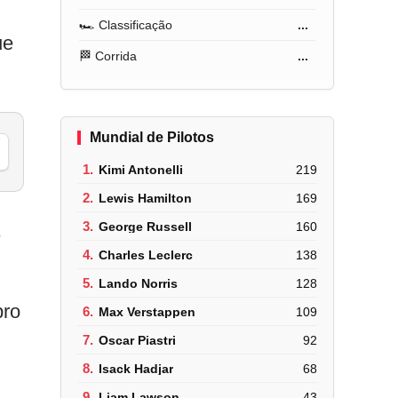
🏎️ Classificação
...
ue
🏁 Corrida
...
Mundial de Pilotos
1.
Kimi Antonelli
219
2.
Lewis Hamilton
169
,
3.
George Russell
160
4.
Charles Leclerc
138
5.
Lando Norris
128
pro
6.
Max Verstappen
109
7.
Oscar Piastri
92
8.
Isack Hadjar
68
9.
Liam Lawson
43