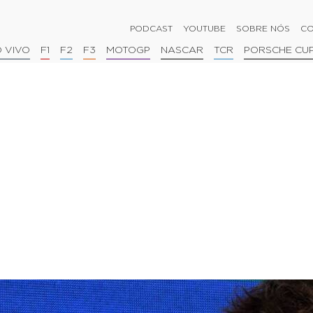
PODCAST
YOUTUBE
SOBRE NÓS
CO
 VIVO
F1
F2
F3
MOTOGP
NASCAR
TCR
PORSCHE CU