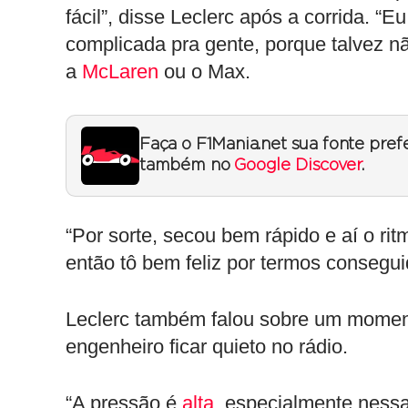
fácil”, disse Leclerc após a corrida. “E
complicada pra gente, porque talvez 
a
McLaren
ou o Max.
Faça o F1Mania.net sua fonte pref
também no
Google Discover
.
“Por sorte, secou bem rápido e aí o rit
então tô bem feliz por termos consegui
Leclerc também falou sobre um moment
engenheiro ficar quieto no rádio.
“A pressão é
alta
, especialmente ness