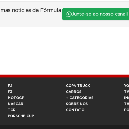
timas notícias da Fórmula
Junte-se ao nosso canal!
F2
COPA TRUCK
Y
F3
CARROS
T
MOTOGP
+ CATEGORIAS
IN
NASCAR
SOBRE NÓS
T
TCR
CONTATO
P
PORSCHE CUP