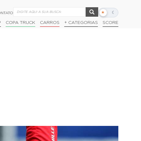
☀
☾
NTATO
Alternar
modo
P
COPA TRUCK
CARROS
+ CATEGORIAS
SCORE
escuro