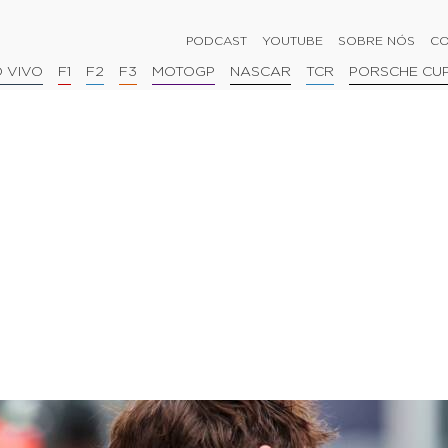
PODCAST
YOUTUBE
SOBRE NÓS
CO
 VIVO
F1
F2
F3
MOTOGP
NASCAR
TCR
PORSCHE CU