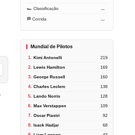
🏎️ Classificação
...
🏁 Corrida
...
Mundial de Pilotos
1.
Kimi Antonelli
219
2.
Lewis Hamilton
169
3.
George Russell
160
4.
Charles Leclerc
138
r
5.
Lando Norris
128
m
6.
Max Verstappen
109
7.
Oscar Piastri
92
8.
Isack Hadjar
68
9.
Liam Lawson
43