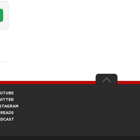
OUTUBE
WITTER
STAGRAM
HREADS
ODCAST