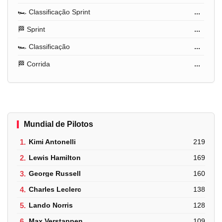
🏎️ Classificação Sprint
...
🏁 Sprint
...
🏎️ Classificação
...
🏁 Corrida
...
Mundial de Pilotos
1.
Kimi Antonelli
219
2.
Lewis Hamilton
169
3.
George Russell
160
4.
Charles Leclerc
138
5.
Lando Norris
128
6.
Max Verstappen
109