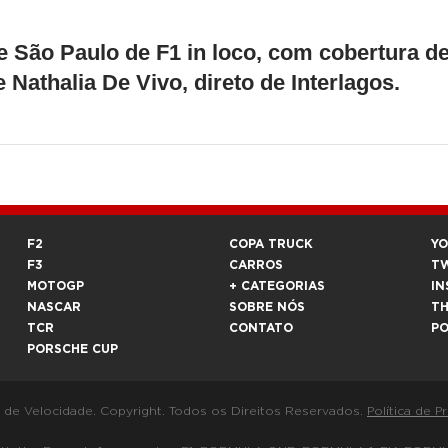
ão Paulo de F1 in loco, com cobertura d
 Nathalia De Vivo, direto de Interlagos.
F2
COPA TRUCK
Y
F3
CARROS
T
MOTOGP
+ CATEGORIAS
IN
NASCAR
SOBRE NÓS
T
TCR
CONTATO
P
PORSCHE CUP
a de Velocidade. Copyright. Todos os Direitos Reservados.
Política de P