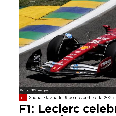
Foto: XPB Images
Gabriel Gavinelli |
9 de novembro de 2025 
F1
F1: Leclerc celeb