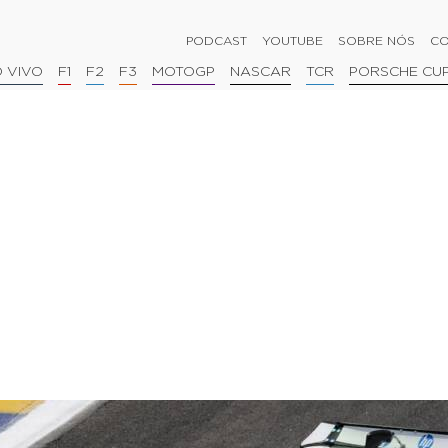
PODCAST
YOUTUBE
SOBRE NÓS
CO
 VIVO
F1
F2
F3
MOTOGP
NASCAR
TCR
PORSCHE CU