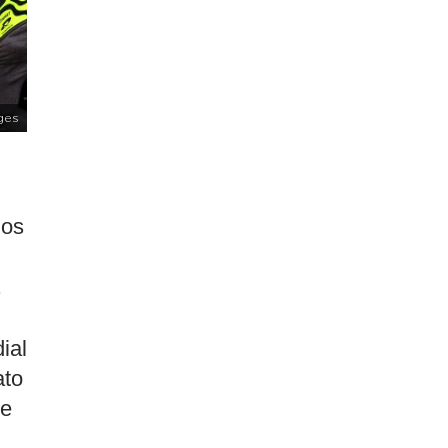
ges
,
mos
.
ial
ato
me