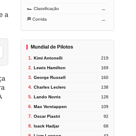
🏎️ Classificação
...
e a
🏁 Corrida
...
Mundial de Pilotos
1.
Kimi Antonelli
219
2.
Lewis Hamilton
169
ça
3.
George Russell
160
ra
4.
Charles Leclerc
138
A
5.
Lando Norris
128
6.
Max Verstappen
109
7.
Oscar Piastri
92
8.
Isack Hadjar
68
9.
Liam Lawson
43