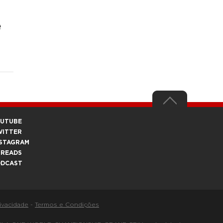
e
OUTUBE
WITTER
STAGRAM
HREADS
ODCAST
rivacidade
-
Termos e Condições