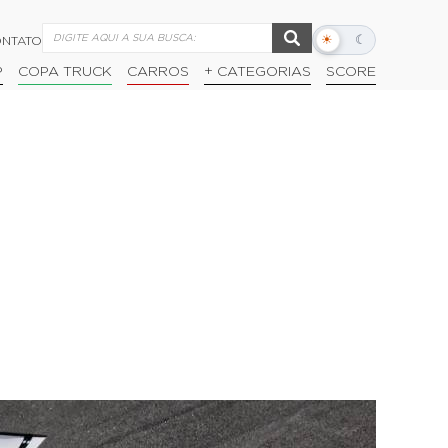
☀
☾
NTATO
Alternar
modo
P
COPA TRUCK
CARROS
+ CATEGORIAS
SCORE
escuro