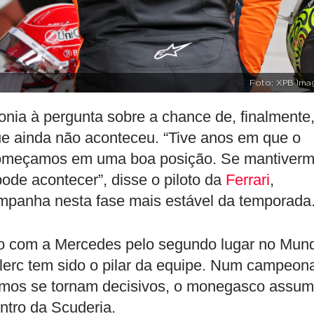
Foto: XPB Ima
nia à pergunta sobre a chance de, finalmente
ue ainda não aconteceu. “Tive anos em que o
 começamos em uma boa posição. Se mantiver
ode acontecer”, disse o piloto da
Ferrari
,
mpanha nesta fase mais estável da temporada
to com a Mercedes pelo segundo lugar no Mund
clerc tem sido o pilar da equipe. Num campeon
cimos se tornam decisivos, o monegasco assu
ntro da Scuderia.