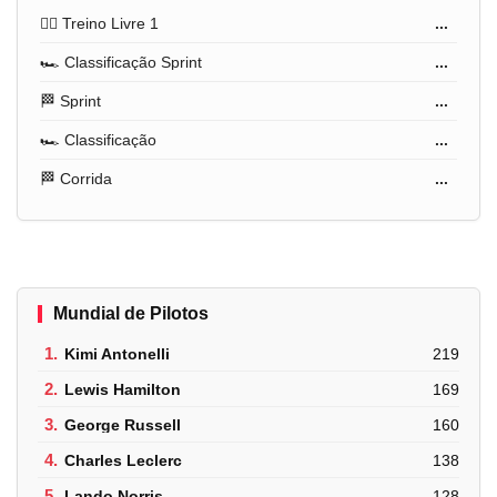
🏋️‍♂️ Treino Livre 1
...
🏎️ Classificação Sprint
...
🏁 Sprint
...
🏎️ Classificação
...
🏁 Corrida
...
Mundial de Pilotos
1.
Kimi Antonelli
219
2.
Lewis Hamilton
169
3.
George Russell
160
4.
Charles Leclerc
138
5.
Lando Norris
128