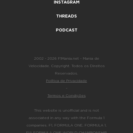
INSTAGRAM
THREADS
PODCAST
2002 - 2026 F1Mania.net - Mania de
Velocidade. Copyright. Todos os Direitos
Reservados.
Política de Privacidade
-
Termos e Condições
This website is unofficial and is not
associated in any way with the Formula 1
companies. F1, FORMULA ONE, FORMULA 1,
FIA FORMULA ONE WORLD CHAMPIONSHIP,