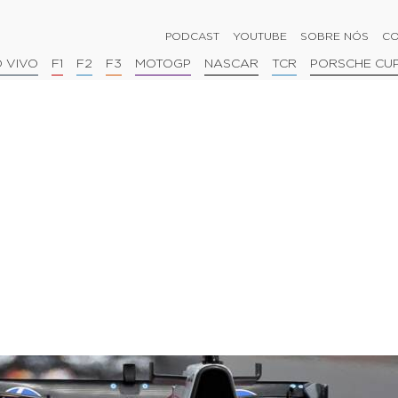
PODCAST
YOUTUBE
SOBRE NÓS
CO
 VIVO
F1
F2
F3
MOTOGP
NASCAR
TCR
PORSCHE CU