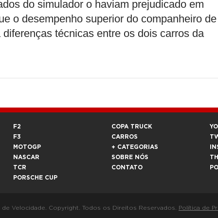
ados do simulador o haviam prejudicado em
 que o desempenho superior do companheiro de
diferenças técnicas entre os dois carros da
F2
COPA TRUCK
Y
F3
CARROS
T
MOTOGP
+ CATEGORIAS
IN
NASCAR
SOBRE NÓS
T
TCR
CONTATO
P
PORSCHE CUP
a de Velocidade. Copyright. Todos os Direitos Reservados.
Política de P