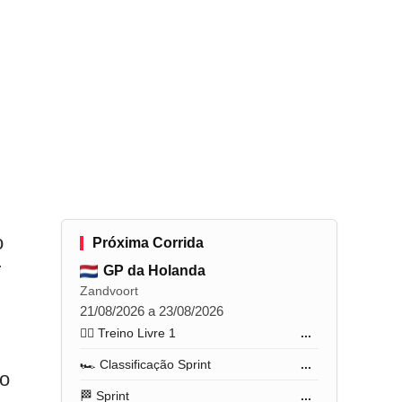
o
Próxima Corrida
r
GP da Holanda
Zandvoort
21/08/2026 a 23/08/2026
🏋️‍♂️ Treino Livre 1
...
🏎️ Classificação Sprint
...
to
🏁 Sprint
...