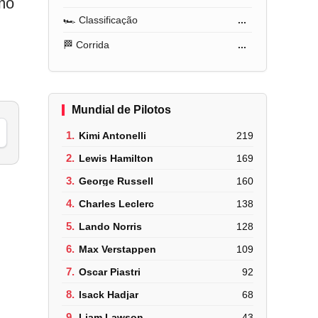
tmo
🏎️ Classificação
...
🏁 Corrida
...
Mundial de Pilotos
1.
Kimi Antonelli
219
2.
Lewis Hamilton
169
3.
George Russell
160
4.
Charles Leclerc
138
5.
Lando Norris
128
6.
Max Verstappen
109
7.
Oscar Piastri
92
8.
Isack Hadjar
68
9.
Liam Lawson
43