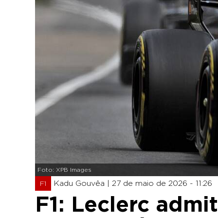
Foto: XPB Images
Kadu Gouvêa |
27 de maio de 2026 - 11:26
F1
F1: Leclerc admit