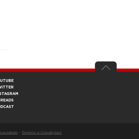
OUTUBE
WITTER
STAGRAM
HREADS
ODCAST
rivacidade
-
Termos e Condições