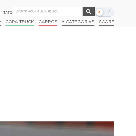
☀
☾
NTATO
Alternar
modo
P
COPA TRUCK
CARROS
+ CATEGORIAS
SCORE
escuro